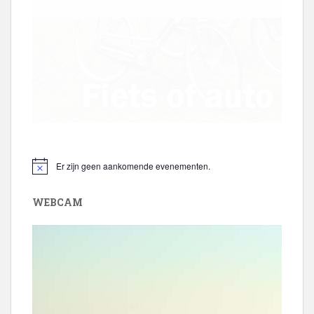
t
i
e
Er zijn geen aankomende evenementen.
B
e
r
WEBCAM
i
c
h
t