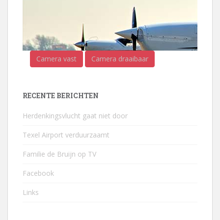
Camera vast
Camera draaibaar
RECENTE BERICHTEN
Herdenkingsvlucht gaat niet door
Texel Airport verduurzaamt
Familie de Bruijn op TV
Facebook
Links