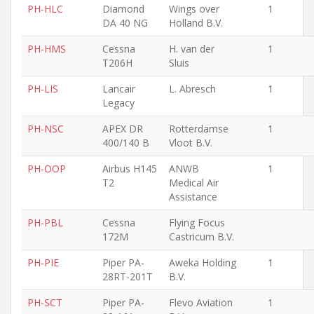
PH-HLC
Diamond
Wings over
1
DA 40 NG
Holland B.V.
PH-HMS
Cessna
H. van der
1
T206H
Sluis
PH-LIS
Lancair
L. Abresch
1
Legacy
PH-NSC
APEX DR
Rotterdamse
1
400/140 B
Vloot B.V.
PH-OOP
Airbus H145
ANWB
1
T2
Medical Air
Assistance
PH-PBL
Cessna
Flying Focus
172M
Castricum B.V.
PH-PIE
Piper PA-
Aweka Holding
1
28RT-201T
B.V.
PH-SCT
Piper PA-
Flevo Aviation
1