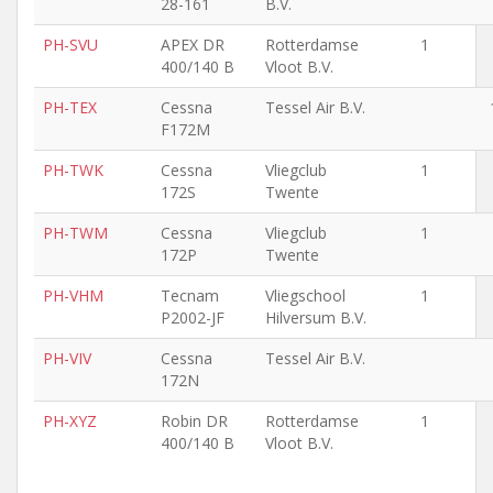
28-161
B.V.
PH-SVU
APEX DR
Rotterdamse
1
400/140 B
Vloot B.V.
PH-TEX
Cessna
Tessel Air B.V.
F172M
PH-TWK
Cessna
Vliegclub
1
172S
Twente
PH-TWM
Cessna
Vliegclub
1
172P
Twente
PH-VHM
Tecnam
Vliegschool
1
P2002-JF
Hilversum B.V.
PH-VIV
Cessna
Tessel Air B.V.
172N
PH-XYZ
Robin DR
Rotterdamse
1
400/140 B
Vloot B.V.