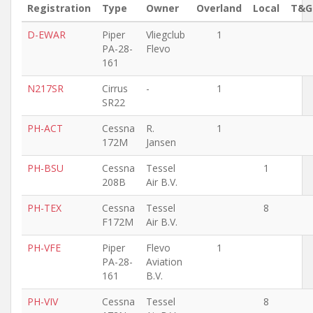
Registration
Type
Owner
Overland
Local
T&G
D-EWAR
Piper
Vliegclub
1
PA-28-
Flevo
161
N217SR
Cirrus
-
1
SR22
PH-ACT
Cessna
R.
1
172M
Jansen
PH-BSU
Cessna
Tessel
1
208B
Air B.V.
PH-TEX
Cessna
Tessel
8
F172M
Air B.V.
PH-VFE
Piper
Flevo
1
PA-28-
Aviation
161
B.V.
PH-VIV
Cessna
Tessel
8