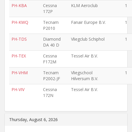
PH-KBA
Cessna
KLM Aeroclub
1
172P
PH-KWQ
Tecnam
Fanair Europe B.V.
1
P2010
PH-TDS
Diamond
Vliegclub Schiphol
1
DA 40 D
PH-TEX
Cessna
Tessel Air B.V.
F172M
PH-VHM
Tecnam
Vliegschool
1
P2002-JF
Hilversum B.V.
PH-VIV
Cessna
Tessel Air B.V.
172N
Thursday, August 6, 2026