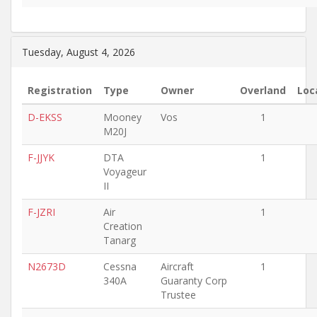
Tuesday, August 4, 2026
Registration
Type
Owner
Overland
Loc
D-EKSS
Mooney
Vos
1
M20J
F-JJYK
DTA
1
Voyageur
II
F-JZRI
Air
1
Creation
Tanarg
N2673D
Cessna
Aircraft
1
340A
Guaranty Corp
Trustee