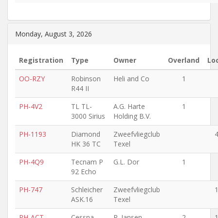
Monday, August 3, 2026
Registration
Type
Owner
Overland
Lo
OO-RZY
Robinson
Heli and Co
1
R44 II
PH-4V2
TL TL-
A.G. Harte
1
3000 Sirius
Holding B.V.
PH-1193
Diamond
Zweefvliegclub
HK 36 TC
Texel
PH-4Q9
Tecnam P
G.L. Dor
1
92 Echo
PH-747
Schleicher
Zweefvliegclub
ASK.16
Texel
PH-ACT
Cessna
R. Jansen
2