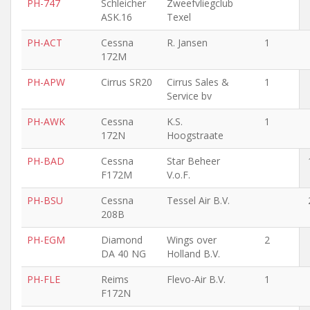
PH-747
Schleicher
Zweefvliegclub
ASK.16
Texel
PH-ACT
Cessna
R. Jansen
1
172M
PH-APW
Cirrus SR20
Cirrus Sales &
1
Service bv
PH-AWK
Cessna
K.S.
1
172N
Hoogstraate
PH-BAD
Cessna
Star Beheer
F172M
V.o.F.
PH-BSU
Cessna
Tessel Air B.V.
208B
PH-EGM
Diamond
Wings over
2
DA 40 NG
Holland B.V.
PH-FLE
Reims
Flevo-Air B.V.
1
F172N