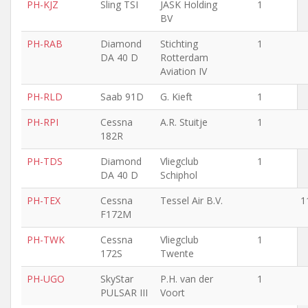
PH-KJZ
Sling TSI
JASK Holding
1
BV
PH-RAB
Diamond
Stichting
1
DA 40 D
Rotterdam
Aviation IV
PH-RLD
Saab 91D
G. Kieft
1
PH-RPI
Cessna
A.R. Stuitje
1
182R
PH-TDS
Diamond
Vliegclub
1
DA 40 D
Schiphol
PH-TEX
Cessna
Tessel Air B.V.
1
F172M
PH-TWK
Cessna
Vliegclub
1
172S
Twente
PH-UGO
SkyStar
P.H. van der
1
PULSAR III
Voort