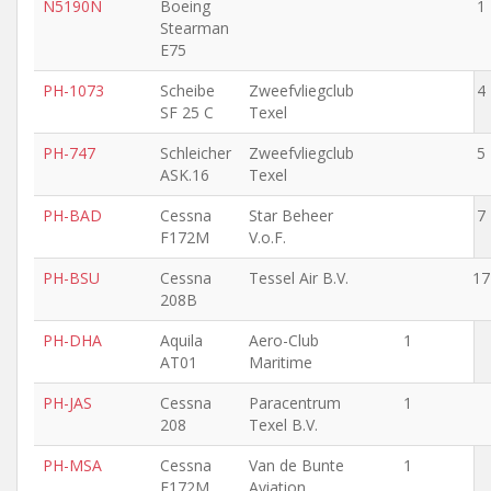
N5190N
Boeing
1
Stearman
E75
PH-1073
Scheibe
Zweefvliegclub
4
SF 25 C
Texel
PH-747
Schleicher
Zweefvliegclub
5
ASK.16
Texel
PH-BAD
Cessna
Star Beheer
7
F172M
V.o.F.
PH-BSU
Cessna
Tessel Air B.V.
17
208B
PH-DHA
Aquila
Aero-Club
1
AT01
Maritime
PH-JAS
Cessna
Paracentrum
1
208
Texel B.V.
PH-MSA
Cessna
Van de Bunte
1
F172M
Aviation