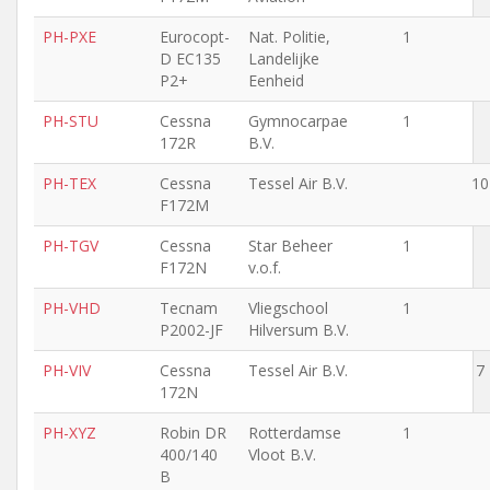
PH-PXE
Eurocopt-
Nat. Politie,
1
D EC135
Landelijke
P2+
Eenheid
PH-STU
Cessna
Gymnocarpae
1
172R
B.V.
PH-TEX
Cessna
Tessel Air B.V.
10
F172M
PH-TGV
Cessna
Star Beheer
1
F172N
v.o.f.
PH-VHD
Tecnam
Vliegschool
1
P2002-JF
Hilversum B.V.
PH-VIV
Cessna
Tessel Air B.V.
7
172N
PH-XYZ
Robin DR
Rotterdamse
1
400/140
Vloot B.V.
B