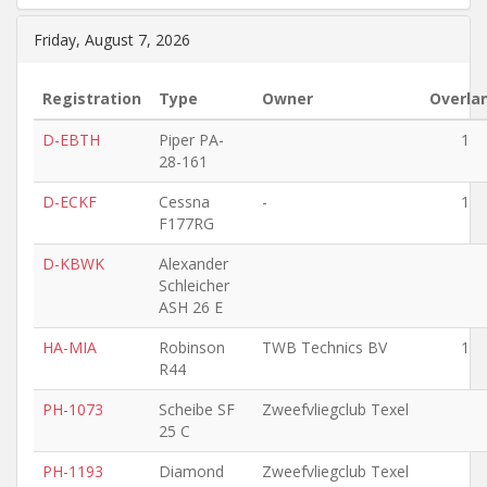
Friday, August 7, 2026
Registration
Type
Owner
Overla
D-EBTH
Piper PA-
1
28-161
D-ECKF
Cessna
-
1
F177RG
D-KBWK
Alexander
Schleicher
ASH 26 E
HA-MIA
Robinson
TWB Technics BV
1
R44
PH-1073
Scheibe SF
Zweefvliegclub Texel
25 C
PH-1193
Diamond
Zweefvliegclub Texel