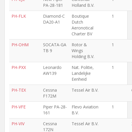
PA-28-181
Holland B.V.
PH-FLK
Diamond-C
Boutique
1
DA20-A1
Dutch
Aeronotical
Charter BV
PH-OHM
SOCATA-GA
Rotor &
1
TB 9
Wings
Holding B.V.
PH-PXX
Leonardo
Nat. Politie,
1
AW139
Landelijke
Eenheid
PH-TEX
Cessna
Tessel Air B.V.
F172M
PH-VFE
Piper PA-28-
Flevo Aviation
1
161
B.V.
PH-VIV
Cessna
Tessel Air B.V.
172N