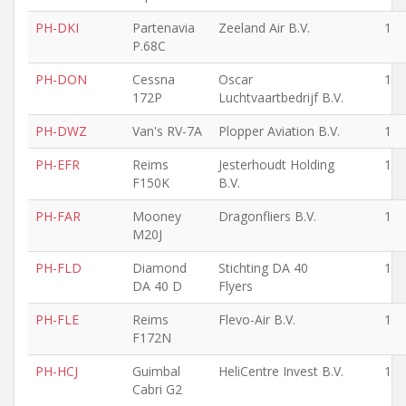
PH-DKI
Partenavia
Zeeland Air B.V.
1
P.68C
PH-DON
Cessna
Oscar
1
172P
Luchtvaartbedrijf B.V.
PH-DWZ
Van's RV-7A
Plopper Aviation B.V.
1
PH-EFR
Reims
Jesterhoudt Holding
1
F150K
B.V.
PH-FAR
Mooney
Dragonfliers B.V.
1
M20J
PH-FLD
Diamond
Stichting DA 40
1
DA 40 D
Flyers
PH-FLE
Reims
Flevo-Air B.V.
1
F172N
PH-HCJ
Guimbal
HeliCentre Invest B.V.
1
Cabri G2