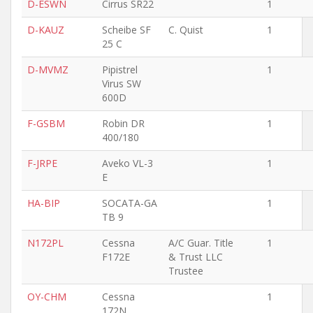
D-ESWN
Cirrus SR22
1
D-KAUZ
Scheibe SF
C. Quist
1
25 C
D-MVMZ
Pipistrel
1
Virus SW
600D
F-GSBM
Robin DR
1
400/180
F-JRPE
Aveko VL-3
1
E
HA-BIP
SOCATA-GA
1
TB 9
N172PL
Cessna
A/C Guar. Title
1
F172E
& Trust LLC
Trustee
OY-CHM
Cessna
1
172N