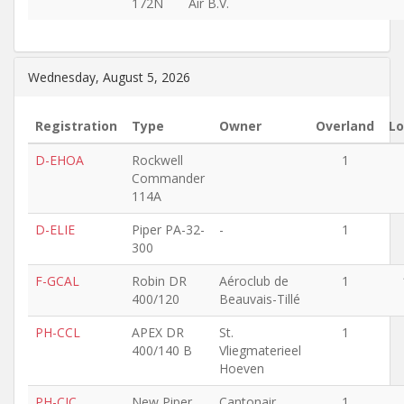
172N
Air B.V.
Wednesday, August 5, 2026
Registration
Type
Owner
Overland
Lo
D-EHOA
Rockwell
1
Commander
114A
D-ELIE
Piper PA-32-
-
1
300
F-GCAL
Robin DR
Aéroclub de
1
400/120
Beauvais-Tillé
PH-CCL
APEX DR
St.
1
400/140 B
Vliegmaterieel
Hoeven
PH-CJC
New Piper
Cantonair
1