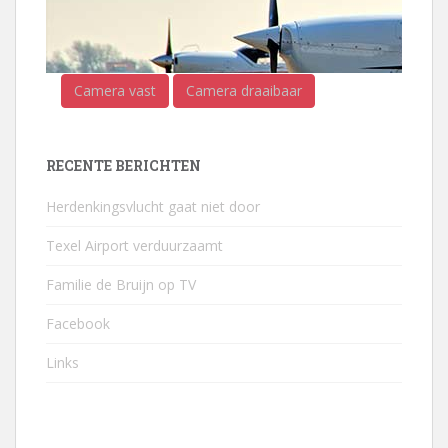
Camera vast
Camera draaibaar
RECENTE BERICHTEN
Herdenkingsvlucht gaat niet door
Texel Airport verduurzaamt
Familie de Bruijn op TV
Facebook
Links