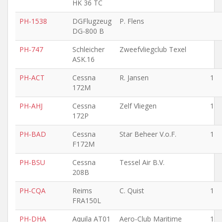
HK 36 TC
PH-1538
DGFlugzeug
P. Flens
DG-800 B
PH-747
Schleicher
Zweefvliegclub Texel
ASK.16
PH-ACT
Cessna
R. Jansen
1
172M
PH-AHJ
Cessna
Zelf Vliegen
1
172P
PH-BAD
Cessna
Star Beheer V.o.F.
1
F172M
PH-BSU
Cessna
Tessel Air B.V.
208B
PH-CQA
Reims
C. Quist
1
FRA150L
PH-DHA
Aquila AT01
Aero-Club Maritime
1