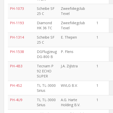
PH-1073
Scheibe SF
Zweefvliegclub
25 C
Texel
PH-1193
Diamond
Zweefvliegclub
1
HK 36 TC
Texel
PH-1314
Scheibe SF
E. Thepen
1
25 C
PH-1538
DGFlugzeug
P. Flens
DG-800 B
PH-4B3
Tecnam P
J.A. Zijlstra
1
92 ECHO
SUPER
PH-4S2
TL TL-3000
WVLG B.V.
1
Sirius
PH-4U9
TL TL-3000
A.G. Harte
1
Sirius
Holding B.V.