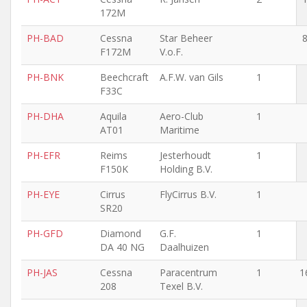
172M
PH-BAD
Cessna
Star Beheer
F172M
V.o.F.
PH-BNK
Beechcraft
A.F.W. van Gils
1
F33C
PH-DHA
Aquila
Aero-Club
1
AT01
Maritime
PH-EFR
Reims
Jesterhoudt
1
F150K
Holding B.V.
PH-EYE
Cirrus
FlyCirrus B.V.
1
SR20
PH-GFD
Diamond
G.F.
1
DA 40 NG
Daalhuizen
PH-JAS
Cessna
Paracentrum
1
1
208
Texel B.V.