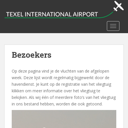
S
k
i
p
TOGGLE
t
o
m
a
Bezoekers
i
n
c
Op deze pagina vind je de vluchten van de afgelopen
o
week. Deze lijst wordt regelmatig bijgewerkt door de
n
havendienst. Je kunt op de registratie van het vliegtuig
t
klikken om meer informatie over het vliegtuig te
e
bekijken. Als wij één of meerdere foto’s van het vliegtuig
n
in ons bestand hebben, worden die ook getoond.
t