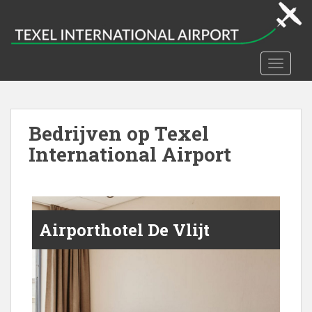
S
k
i
p
TOGGLE
t
o
m
a
Bedrijven op Texel
i
International Airport
n
c
o
n
t
Airporthotel De Vlijt
e
n
t